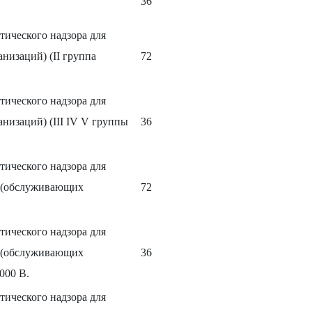
36
тического надзора для
низаций) (II группа
72
тического надзора для
низаций) (III IV V группы
36
тического надзора для
и (обслуживающих
72
тического надзора для
и (обслуживающих
36
000 В.
тического надзора для